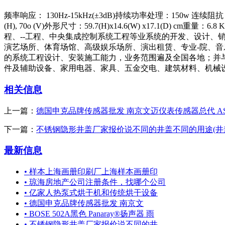
频率响应： 130Hz-15kHz(±3dB)持续功率处理：150w 连续阻抗：8Ω
(H), 70o (V)外形尺寸：59.7(H)x14.6(W) x1
程、--工程、中央集成控制系统工程等业系统的开发、设计
演艺场所、体育场馆、高级娱乐场所、演出租赁、专业-院、
的系统工程设计、安装施工能力，业务范围遍及全国各地；并
件及辅助设备、家用电器、家具、五金交电、建筑材料、机械设备、文化用
相关信息
上一篇：
德国申克品牌传感器批发 南京文迈仪表传感器总代 AS
下一篇：
不锈钢隐形井盖厂家报价说不同的井盖不同的用途(井
最新信息
•
样本上海画册印刷厂上海样本画册印
•
琼海房地产公司注册条件，找哪个公司
•
亿家人热泵式烘干机和传统烘干设备
•
德国申克品牌传感器批发 南京文
•
BOSE 502A黑色 Panaray®扬声器 雨
•
不锈钢隐形井盖厂家报价说不同的井