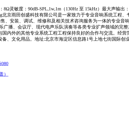
灵敏度：90dB-SPL,1w,1m（130Hz 至 15kHz）最大声输出：112d
7.1(D) cm重量：6.8 Kg北京雨田创盛科技有限公司是一家致力于专
、销售、安装、调试、维修和及相关技术咨询服务为一体的专业音
音乐广播、会议厅、现代电声乐队演奏等各类专业扩声领域的完
与国内外的其他专业系统工程工程保持良好的合作与交流。经营范
品。地址:北京市海淀区信息路1号上地七街国际创业园西区1号楼1301
080
盖）