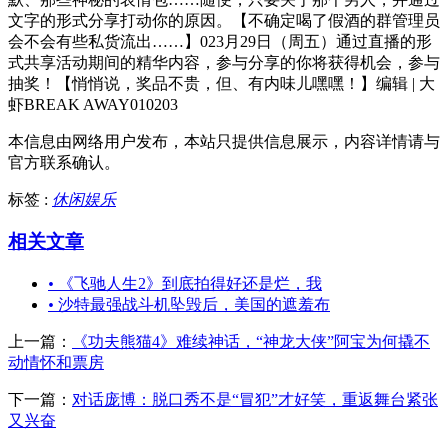
文字的形式分享打动你的原因。【不确定喝了假酒的群管理员
会不会有些私货流出……】023月29日（周五）通过直播的形
式共享活动期间的精华内容，参与分享的你将获得机会，参与
抽奖！【悄悄说，奖品不贵，但、有内味儿嘿嘿！】编辑 | 大
虾BREAK AWAY010203
本信息由网络用户发布，
本站只提供信息展示，内容详情请与
官方联系确认。
标签 :
休闲娱乐
相关文章
•
《飞驰人生2》到底拍得好还是烂，我
•
沙特最强战斗机坠毁后，美国的遮羞布
上一篇：
《功夫熊猫4》难续神话，“神龙大侠”阿宝为何撬不
动情怀和票房
下一篇：
对话庞博：脱口秀不是“冒犯”才好笑，重返舞台紧张
又兴奋