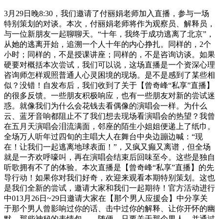
3月29日晚8:30，我们邀请了付丽娟老师加入直播，参与一场
特别策划的对谈。本次，付丽娟老师将作为观察员、解释员，
与一位新朋友一起聊聊天。“十年，我终于成功逃离了北京”，
从她的逃离开始，追溯一个人十年的内心挣扎。同样的，2个
小时；同样的，不是授课讲座；同样的，不是咨询访谈。如果
硬要对概括本次尝试，我们可以说，这场直播是一个资深心理
咨询师怎样观照普通人心灵困境的现场。是不是感到了某些相
似？没错！自发布后，我们收到了关于【曾奇峰“私享”直播】
的很多反馈。一些朋友积极响应，也有一些朋友对新的尝试迷
惑。就像我们为什么会花钱去看偶像的演唱会一样。为什么
云、蓝牙音响都阻止不了我们想去现场看演唱会的热望？我曾
在五月天演唱会泪流满面，邻座的陌生小姐姐便递上了纸巾。
全场万人听年过四旬的主唱大人在舞台中央边蹦边喊：“现
在！让我们一起逃离地球表面！”，又疯又癫又离谱，但全场
就是一齐欢呼嚎叫，再在演唱会结束后回味至今。这些是独自
听歌拥有不了的体验。本次直播是【曾奇峰“私享”直播】的先
导行动！如果你对我们好奇，欢迎来观看本期特别策划。这也
是我们全新的尝试，邀请大家和我们一起期待！官方活动进行
中013月26日~29日邀请大家在【那个男人应援会】中分享关
于那个男人曾影响过你的话、击中过你的解释、让你开怀的幽
默、那些神秘的表情包……随便，只要关于那个男人，并通过